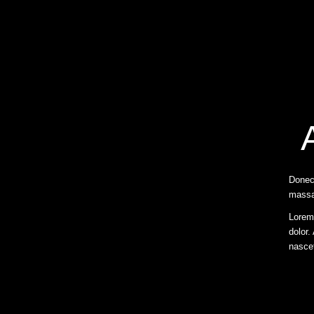
Donec 
massa
Lorem
dolor
nascet