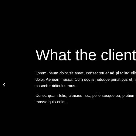
What the clien
Lorem ipsum dolor sit amet, consectetuer
adipiscing
eli
dolor. Aenean massa. Cum sociis natoque penatibus et m
A dummy portfolio entry 8
nascetur ridiculus mus.
Donec quam felis, ultricies nec, pellentesque eu, pretiu
massa quis enim.