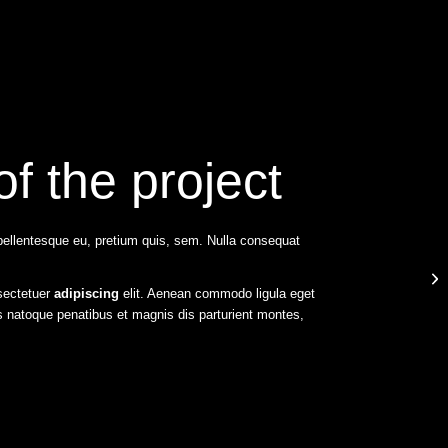
of the project
 pellentesque eu, pretium quis, sem. Nulla consequat
A 
sectetuer
adipiscing
elit. Aenean commodo ligula eget
 natoque penatibus et magnis dis parturient montes,